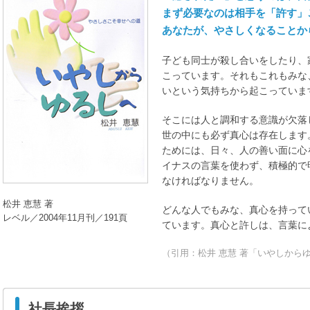
まず必要なのは相手を「許す」
あなたが、やさしくなること
子ども同士が殺し合いをしたり、
こっています。それもこれもみな
いという気持ちから起こっていま
そこには人と調和する意識が欠落
世の中にも必ず真心は存在します
ためには、日々、人の善い面に心
イナスの言葉を使わず、積極的で
なければなりません。
松井 恵慧 著
どんな人でもみな、真心を持って
レベル／2004年11月刊／191頁
ています。真心と許しは、言葉に
（引用：松井 恵慧 著「いやしから
社長挨拶