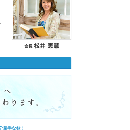
を
分勝手な欲！