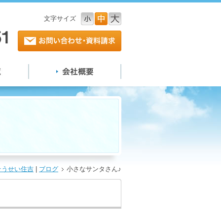
文字サイズ
小
中
大
そうせい住吉
|
ブログ
小さなサンタさん♪