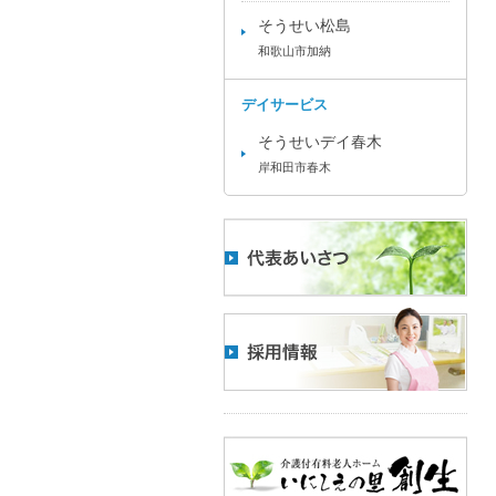
そうせい松島
和歌山市加納
デイサービス
そうせいデイ春木
岸和田市春木